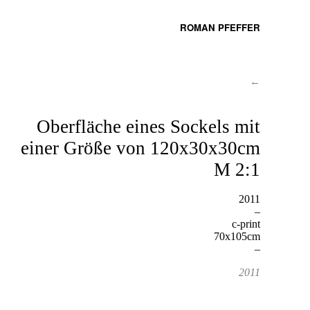
ROMAN PFEFFER
←
Oberfläche eines Sockels mit
einer Größe von 120x30x30cm
M 2:1
2011
–
c-print
70x105cm
–
2011