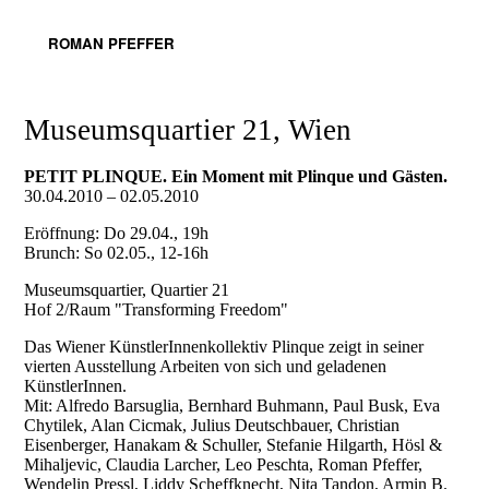
ROMAN PFEFFER
Museumsquartier 21, Wien
PETIT PLINQUE. Ein Moment mit Plinque und Gästen.
30.04.2010 – 02.05.2010
Eröffnung: Do 29.04., 19h
Brunch: So 02.05., 12-16h
Museumsquartier, Quartier 21
Hof 2/Raum "Transforming Freedom"
Das Wiener KünstlerInnenkollektiv Plinque zeigt in seiner
vierten Ausstellung Arbeiten von sich und geladenen
KünstlerInnen.
Mit: Alfredo Barsuglia, Bernhard Buhmann, Paul Busk, Eva
Chytilek, Alan Cicmak, Julius Deutschbauer, Christian
Eisenberger, Hanakam & Schuller, Stefanie Hilgarth, Hösl &
Mihaljevic, Claudia Larcher, Leo Peschta, Roman Pfeffer,
Wendelin Pressl, Liddy Scheffknecht, Nita Tandon, Armin B.